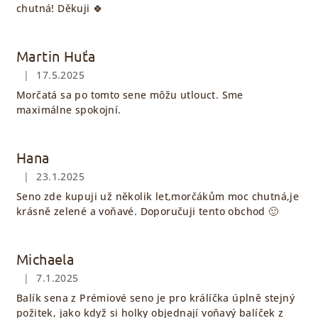
chutná! Děkuji 🍀
Martin Huťa
|
17.5.2025
Hodnocení obchodu je 5 z 5 hvězdiček.
Morčatá sa po tomto sene môžu utlouct. Sme
maximálne spokojní.
Hana
|
23.1.2025
Hodnocení obchodu je 5 z 5 hvězdiček.
Seno zde kupuji už několik let,morčákům moc chutná,je
krásně zelené a voňavé. Doporučuji tento obchod 🙂
Michaela
|
7.1.2025
Hodnocení obchodu je 5 z 5 hvězdiček.
Balík sena z Prémiové seno je pro králíčka úplně stejný
požitek, jako když si holky objednají voňavý balíček z