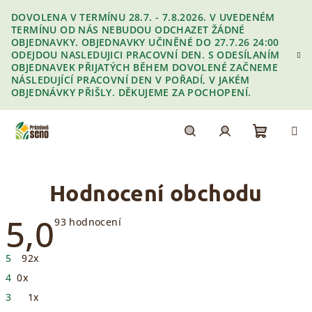
Přejít
DOVOLENA V TERMÍNU 28.7. - 7.8.2026. V UVEDENÉM
na
TERMÍNU OD NÁS NEBUDOU ODCHAZET ŽÁDNÉ
obsah
OBJEDNAVKY. OBJEDNAVKY UČINĚNÉ DO 27.7.26 24:00
ODEJDOU NASLEDUJICI PRACOVNÍ DEN. S ODESÍLANÍM
OBJEDNAVEK PŘIJATÝCH BĚHEM DOVOLENÉ ZAČNEME
NÁSLEDUJÍCÍ PRACOVNÍ DEN V POŘADÍ, V JAKÉM
OBJEDNÁVKY PŘIŠLY. DĚKUJEME ZA POCHOPENÍ.
Nákupn
Hledat
Přihlášení
Hodnocení obchodu
košík
5,0
Průměrné
93 hodnocení
hodnocení
obchodu
je
5
92x
5,0
z
4
0x
5
hvězdiček.
3
1x