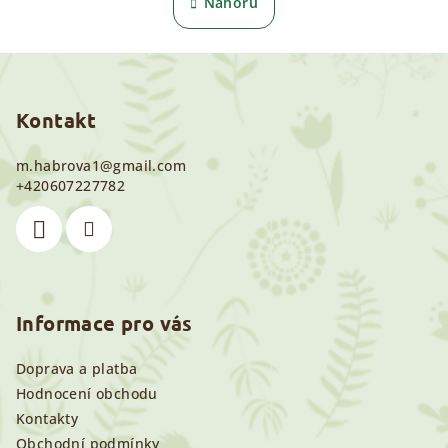
v
Nahoru
k
l
o
á
v
Z
á
d
n
á
a
í
c
p
Kontakt
í
a
p
m.habrova1
@
gmail.com
t
r
+420607227782
í
v
k
y
v
ý
Informace pro vás
p
i
s
Doprava a platba
u
Hodnocení obchodu
Kontakty
Obchodní podmínky