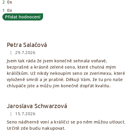
2
0x
1
0x
Přidat hodnocení
V
ý
p
Petra Salačová
i
|
29.7.2026
Hodnocení obchodu je 5 z 5 hvězdiček.
s
Jsem tak ráda že jsem konečně sehnala voňavé,
h
bezprašné a krásně zelené seno, které chutná mým
o
králíčkům. Už nikdy nekoupím seno ze zverimexu, které
vyloženě smrdí a je prašné. Děkuji Vám, že tu pro naše
d
chlupáče jste a můžu jim konečně dopřát kvalitu.
n
o
Jaroslava Schwarzová
c
|
15.7.2026
e
Hodnocení obchodu je 5 z 5 hvězdiček.
Seno nádherně voní a králíčci se po něm můžou utlouct.
n
Určitě zde budu nakupovat.
í