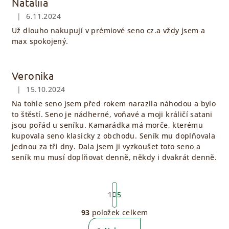
Nataliia
|
6.11.2024
Hodnocení obchodu je 5 z 5 hvězdiček.
Už dlouho nakupují v prémiové seno cz.a vždy jsem a
max spokojený.
Veronika
|
15.10.2024
Hodnocení obchodu je 5 z 5 hvězdiček.
Na tohle seno jsem před rokem narazila náhodou a bylo
to štěstí. Seno je nádherné, voňavé a moji králičí satani
jsou pořád u seníku. Kamarádka má morče, kterému
kupovala seno klasicky z obchodu. Seník mu doplňovala
jednou za tři dny. Dala jsem ji vyzkoušet toto seno a
seník mu musí doplňovat denně, někdy i dvakrát denně.
S
t
1
5
r
93
položek celkem
á
O
n