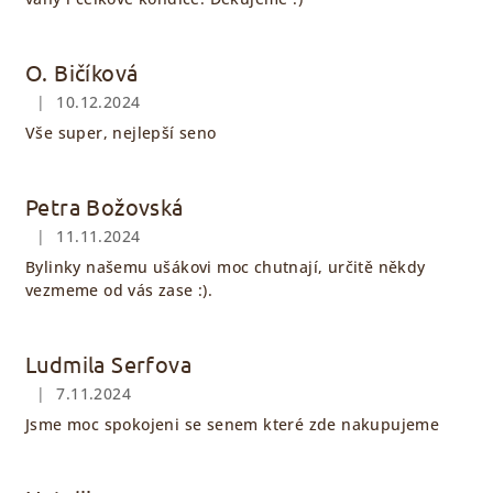
O. Bičíková
|
10.12.2024
Hodnocení obchodu je 5 z 5 hvězdiček.
Vše super, nejlepší seno
Petra Božovská
|
11.11.2024
Hodnocení obchodu je 5 z 5 hvězdiček.
Bylinky našemu ušákovi moc chutnají, určitě někdy
vezmeme od vás zase :).
Ludmila Serfova
|
7.11.2024
Hodnocení obchodu je 5 z 5 hvězdiček.
Jsme moc spokojeni se senem které zde nakupujeme