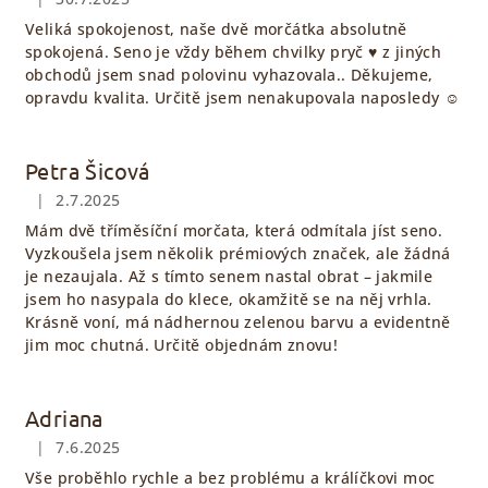
Hodnocení obchodu je 5 z 5 hvězdiček.
Veliká spokojenost, naše dvě morčátka absolutně
spokojená. Seno je vždy během chvilky pryč ♥️ z jiných
obchodů jsem snad polovinu vyhazovala.. Děkujeme,
opravdu kvalita. Určitě jsem nenakupovala naposledy ☺️
Petra Šicová
|
2.7.2025
Hodnocení obchodu je 5 z 5 hvězdiček.
Mám dvě tříměsíční morčata, která odmítala jíst seno.
Vyzkoušela jsem několik prémiových značek, ale žádná
je nezaujala. Až s tímto senem nastal obrat – jakmile
jsem ho nasypala do klece, okamžitě se na něj vrhla.
Krásně voní, má nádhernou zelenou barvu a evidentně
jim moc chutná. Určitě objednám znovu!
Adriana
|
7.6.2025
Hodnocení obchodu je 5 z 5 hvězdiček.
Vše proběhlo rychle a bez problému a králíčkovi moc