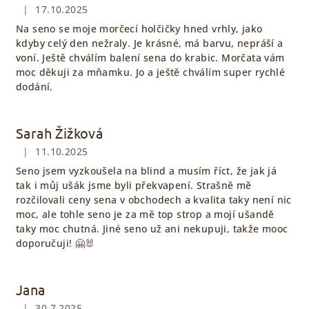
|
17.10.2025
Hodnocení obchodu je 5 z 5 hvězdiček.
Na seno se moje morčecí holčičky hned vrhly, jako
kdyby celý den nežraly. Je krásné, má barvu, nepráší a
voní. Ještě chválím balení sena do krabic. Morčata vám
moc děkuji za mňamku. Jo a ještě chválím super rychlé
dodání.
Sarah Žižková
|
11.10.2025
Hodnocení obchodu je 5 z 5 hvězdiček.
Seno jsem vyzkoušela na blind a musím říct, že jak já
tak i můj ušák jsme byli překvapení. Strašně mě
rozčilovali ceny sena v obchodech a kvalita taky není nic
moc, ale tohle seno je za mě top strop a mojí ušandě
taky moc chutná. Jiné seno už ani nekupuji, takže mooc
doporučuji! 🤗🐰
Jana
|
30.7.2025