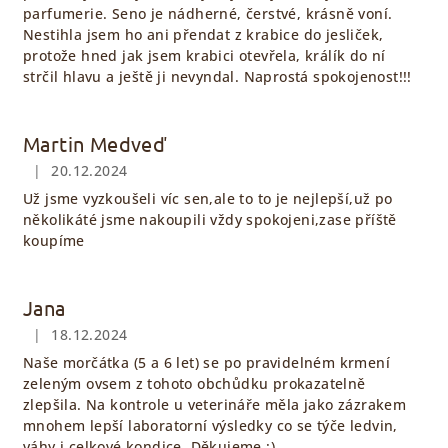
parfumerie. Seno je nádherné, čerstvé, krásně voní.
Nestihla jsem ho ani přendat z krabice do jesliček,
protože hned jak jsem krabici otevřela, králík do ní
strčil hlavu a ještě ji nevyndal. Naprostá spokojenost!!!
Martin Medveď
|
20.12.2024
Hodnocení obchodu je 5 z 5 hvězdiček.
Už jsme vyzkoušeli víc sen,ale to to je nejlepší,už po
několikáté jsme nakoupili vždy spokojeni,zase příště
koupíme
Jana
|
18.12.2024
Hodnocení obchodu je 5 z 5 hvězdiček.
Naše morčátka (5 a 6 let) se po pravidelném krmení
zeleným ovsem z tohoto obchůdku prokazatelně
zlepšila. Na kontrole u veterináře měla jako zázrakem
mnohem lepší laboratorní výsledky co se týče ledvin,
váhy i celkové kondice. Děkujeme :)