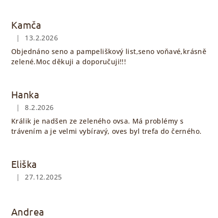
Kamča
|
13.2.2026
Hodnocení obchodu je 5 z 5 hvězdiček.
Objednáno seno a pampeliškový list,seno voňavé,krásně
zelené.Moc děkuji a doporučuji!!!
Hanka
|
8.2.2026
Hodnocení obchodu je 5 z 5 hvězdiček.
Králik je nadšen ze zeleného ovsa. Má problémy s
trávením a je velmi vybíravý, oves byl trefa do černého.
Eliška
|
27.12.2025
Hodnocení obchodu je 5 z 5 hvězdiček.
Andrea