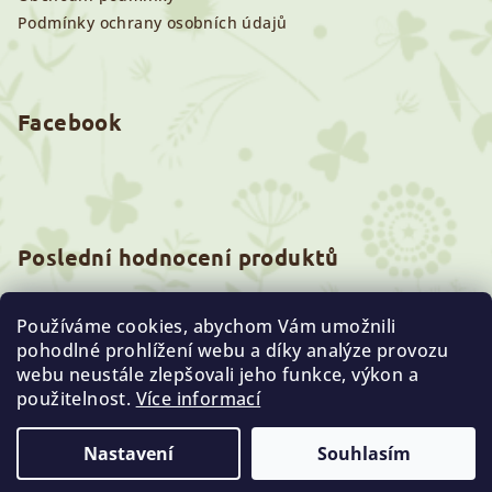
Podmínky ochrany osobních údajů
Facebook
Poslední hodnocení produktů
Prémiové seno 2kg - první seč
Používáme cookies, abychom Vám umožnili
|
Marie Reitingerova
Hodnocení produktu je 5 z 5 hvězdiček.
pohodlné prohlížení webu a díky analýze provozu
webu neustále zlepšovali jeho funkce, výkon a
Copyright 2026
Prémiové Seno
. Všechna práva
použitelnost.
Více informací
vyhrazena.
Nastavení
Souhlasím
Vytvořil Shoptet