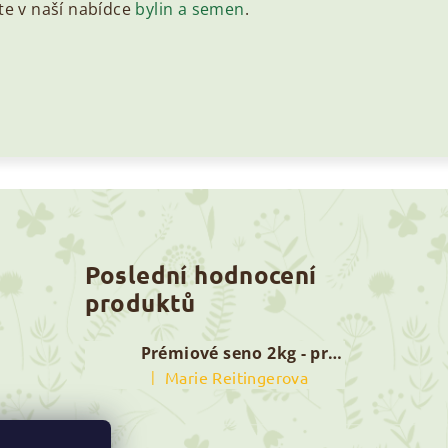
te v naší nabídce
bylin a semen
.
Poslední hodnocení
produktů
Prémiové seno 2kg - první seč
|
Marie Reitingerova
Hodnocení produktu je 5 z 5 hvězdiček.