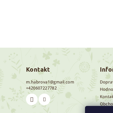
Z
á
Kontakt
Info
p
a
m.habrova1
@
gmail.com
Doprav
+420607227782
t
Hodno
Konta
í
Obcho
Podmí