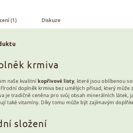
ení (1)
Diskuze
oduktu
plněk krmiva
ům naše kvalitní
kopřivové listy
, které jsou oblíbenou s
přírodní doplněk krmiva bez umělých přísad, který může z
va je tradičně ceněna pro svůj obsah minerálních látek, jak
ytují také vitamíny. Díky tomu může být zajímavým doplňk
ní složení