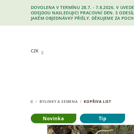
Přejít
DOVOLENA V TERMÍNU 28.7. - 7.8.2026. V UV
na
ODEJDOU NASLEDUJICI PRACOVNÍ DEN. S ODES
obsah
JAKÉM OBJEDNÁVKY PŘIŠLY. DĚKUJEME ZA POCH
CZK
/
BYLINKY A SEMENA
/
KOPŘIVA LIST
DOMŮ
Novinka
Tip