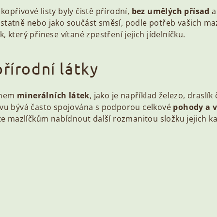
opřivové listy byly čistě přírodní,
bez umělých přísad
a
statně nebo jako součást směsí, podle potřeb vašich ma
 který přinese vítané zpestření jejich jídelníčku.
řírodní látky
ahem
minerálních látek
, jako je například železo, draslík
ovu bývá často spojována s podporou celkové
pohody a v
 mazlíčkům nabídnout další rozmanitou složku jejich ka