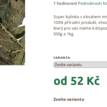
Průměrné
1 hodnocení
Podrobnosti h
hodnocení
produktu
Super bylinka s obsahem mno
je
100% přírodní produkt, vhod
5,0
který pro vás máme k dispoz
z
500g a 1kg.
5
hvězdiček.
VARIANTA:
od
52 Kč
Měrná
cena:
Zvolte variantu