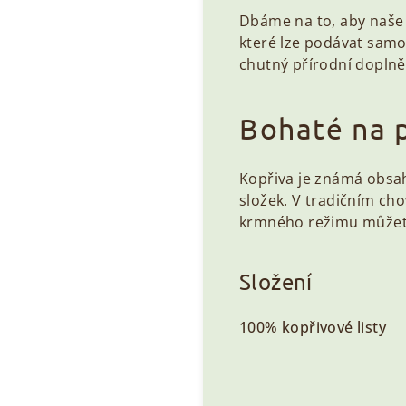
Dbáme na to, aby naše k
které lze podávat samo
chutný přírodní doplněk,
Bohaté na p
Kopřiva je známá obs
složek. V tradičním ch
krmného režimu můžete
Složení
100% kopřivové listy