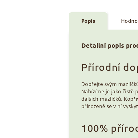
Popis
Hodnoc
Detailní popis pr
Přírodní do
Dopřejte svým mazlíčk
Nabízíme je jako čistě 
dalších mazlíčků. Kopři
přirozeně se v ní vysk
100% přírod