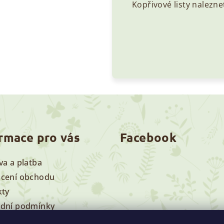
Kopřivové listy nalezne
rmace pro vás
Facebook
a a platba
cení obchodu
kty
dní podmínky
nky ochrany osobních