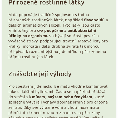
Přirozené rostlinné látky
Máta peprná je tradičně spojována s řadou
přirozených rostlinných látek, například
flavonoidů
a
dalších aromatických složek. Tyto látky jsou často
zmiňovány pro své
podpůrné a antibakteriální
účinky na organismus
a bývají součástí pestré a
vyvážené stravy, podporující trávení. Mátové listy pro
králíky, morčata i další drobná zvířata tak mohou
přispívat k rozmanitějšímu jídelníčku a přirozenému
příjmu rostlinných látek.
Znášobte její výhody
Pro zpestření jídelníčku lze mátu vhodně kombinovat
také s dalšími bylinkami. Často se například přidává
do směsí s
kmínem, anýzem nebo fenyklem
, které
společně vytvářejí voňavý doplněk krmiva pro drobná
zvířata. Díky své výrazné vůni a chuti může máta
přinést do krmení novou rozmanitost a přirozený
zážitek z potravy. Dopřejte svým mazlíčkům voňavé