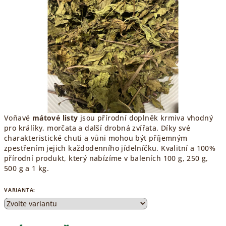
hvězdiček.
Voňavé
mátové listy
jsou přírodní doplněk krmiva vhodný
pro králíky, morčata a další drobná zvířata. Díky své
charakteristické chuti a vůni mohou být příjemným
zpestřením jejich každodenního jídelníčku. Kvalitní a 100%
přírodní produkt, který nabízíme v baleních 100 g, 250 g,
500 g a 1 kg.
VARIANTA: