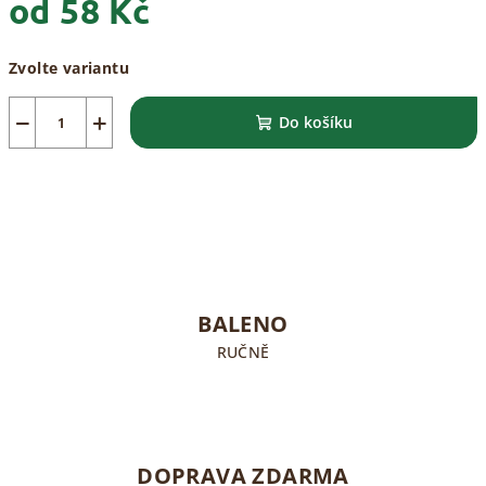
od
58 Kč
Měrná
Zvolte variantu
cena:
−
+
Do košíku
BALENO
RUČNĚ
DOPRAVA ZDARMA