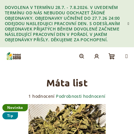
Přejít
DOVOLENA V TERMÍNU 28.7. - 7.8.2026. V UVEDENÉM
na
TERMÍNU OD NÁS NEBUDOU ODCHAZET ŽÁDNÉ
obsah
OBJEDNAVKY. OBJEDNAVKY UČINĚNÉ DO 27.7.26 24:00
ODEJDOU NASLEDUJICI PRACOVNÍ DEN. S ODESÍLANÍM
OBJEDNAVEK PŘIJATÝCH BĚHEM DOVOLENÉ ZAČNEME
NÁSLEDUJÍCÍ PRACOVNÍ DEN V POŘADÍ, V JAKÉM
OBJEDNÁVKY PŘIŠLY. DĚKUJEME ZA POCHOPENÍ.
Nákupn
Hledat
Přihlášení
Máta list
košík
Průměrné
1 hodnocení
Podrobnosti hodnocení
hodnocení
produktu
Novinka
je
Tip
5,0
z
5