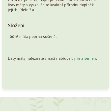
listy máty a vyzkoušejte kvalitní přírodní doplněk
jejich jídelníčku.
Složení
100 % máta peprná sušená.
Listy máty naleznete v naší nabídce
bylin a semen
.
Z
á