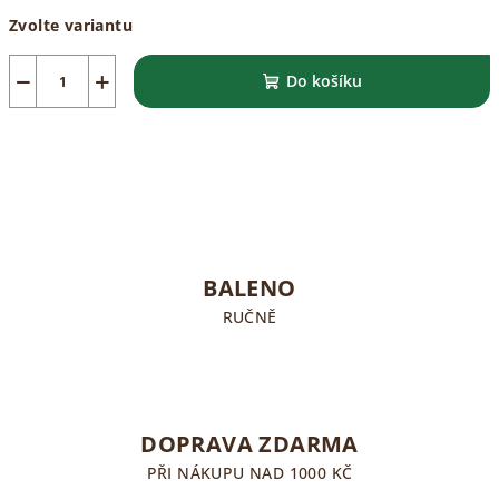
Měrná
Zvolte variantu
cena:
−
+
Do košíku
BALENO
RUČNĚ
DOPRAVA ZDARMA
PŘI NÁKUPU NAD 1000 KČ