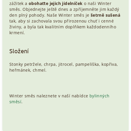
zážitek a
obohaťte jejich jídelníček
o naši Winter
směs. Objednejte ještě dnes a zpříjemněte jim každý
den plný pohody. Naše Winter směs je
šetrně sušená
tak, aby si zachovala svou přirozenou chuť i cenné
živiny, a byla tak kvalitním doplňkem každodenního
krmení.
Složení
Stonky petržele, chrpa, jitrocel, pampeliška, kopřiva,
heřmánek, chmel.
Winter směs
naleznete v naší nabídce
bylinných
směsí
.