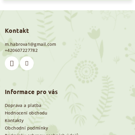
Z
á
p
Kontakt
a
m.habrova1
@
gmail.com
t
+420607227782
í
Informace pro vás
Doprava a platba
Hodnocení obchodu
Kontakty
Obchodní podmínky