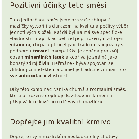
Pozitivní účinky této směsi
Tuto jedinečnou směs jsme pro vaše chlupaté
mazlíčky vytvořili s důrazem na kvalitu a pečlivý výběr
jednotlivých složek. Každá bylina má své specifické
vlastnosti – například petržel je přirozeným zdrojem
vitamínů
, chrpa a jitrocel jsou tradičně spojovány s
podporou
trávení
, pampeliška je ceněná pro svůj
obsah
minerálních látek
a kopřiva je známá jako
bohatý zdroj
živin
. Heřmánek bývá spojován se
zklidňujícím efektem a chmel je tradičně vnímán pro
své
antioxidační
vlastnosti.
Díky této kombinaci vzniká chutná a rozmanitá směs,
která přirozeně doplňuje každodenní krmení a
přispívá k celkové pohodě vašich mazlíčků.
Dopřejte jim kvalitní krmivo
Dopřejte svým mazlíčkům neokoukatelný chuťový