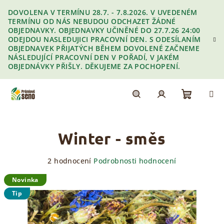
Přejít
DOVOLENA V TERMÍNU 28.7. - 7.8.2026. V UVEDENÉM
na
TERMÍNU OD NÁS NEBUDOU ODCHAZET ŽÁDNÉ
obsah
OBJEDNAVKY. OBJEDNAVKY UČINĚNÉ DO 27.7.26 24:00
ODEJDOU NASLEDUJICI PRACOVNÍ DEN. S ODESÍLANÍM
OBJEDNAVEK PŘIJATÝCH BĚHEM DOVOLENÉ ZAČNEME
NÁSLEDUJÍCÍ PRACOVNÍ DEN V POŘADÍ, V JAKÉM
OBJEDNÁVKY PŘIŠLY. DĚKUJEME ZA POCHOPENÍ.
Nákupn
Hledat
Přihlášení
Winter - směs
košík
Průměrné
2 hodnocení
Podrobnosti hodnocení
hodnocení
produktu
Novinka
je
Tip
5,0
z
5